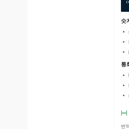
c
숫
통
번역