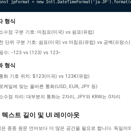
onst jpFormat = new Intl.DateTimeFormat('ja-JP').format(
자 형식
소수점 구분 기호: 마침표(미국) vs 쉼표(유럽)
천 단위 구분 기호: 쉼표(미국) vs 마침표(유럽) vs 공백(프랑스)
음수: -123 vs (123) vs 123-
화 형식
통화 기호 위치: $123(미국) vs 123€(유럽)
로케일에 맞는 올바른 통화(USD, EUR, JPY 등)
소수점 자리: 대부분의 통화는 2자리, JPY와 KRW는 0자리
텍스트 길이 및 UI 레이아웃
은 종종 원문 언어보다 더 많은 공간을 필요로 합니다. 독일