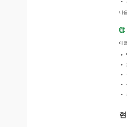
다음
애
현