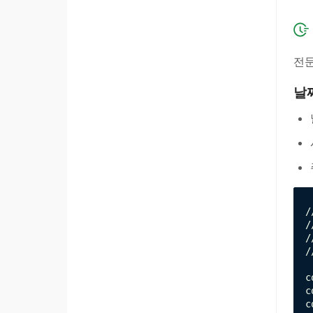
전문
날
/
/
/
/
c
c
c