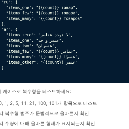
 "ru": {

   "items_one": "{{count}} товар",

   "items_few": "{{count}} товара",

   "items_many": "{{count}} товаров"

 },

 "ar": {

  "items_zero": "لا توجد عناصر",

  "items_one": "عنصر واحد",

  "items_two": "عنصران",

   "items_few": "{{count}} عناصر",

   "items_many": "{{count}} عنصرًا",

   "items_other": "{{count}} عنصر"

 }

 케이스로 복수형을 테스트하세요:
0, 1, 2, 5, 11, 21, 100, 101개 항목으로 테스트
각 복수형 범주가 문법적으로 올바른지 확인
각 수량에 대해 올바른 형태가 표시되는지 확인