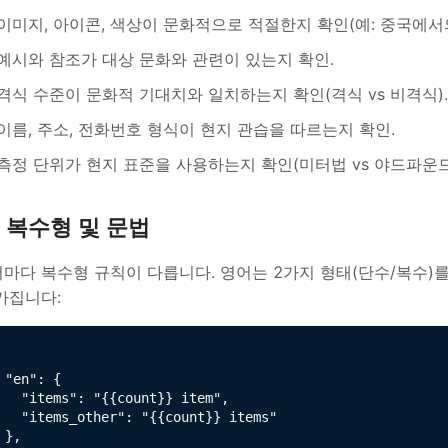
이미지, 아이콘, 색상이 문화적으로 적절한지 확인(예: 중국에서
예시와 참조가 대상 문화와 관련이 있는지 확인.
격식 수준이 문화적 기대치와 일치하는지 확인(격식 vs 비격식).
이름, 주소, 전화번호 형식이 현지 관습을 따르는지 확인.
측정 단위가 현지 표준을 사용하는지 확인(미터법 vs 야드파운드
복수형 및 문법
마다 복수형 규칙이 다릅니다. 영어는 2가지 형태(단수/복수)를
가집니다:
 "en": {

   "items": "{{count}} item",

   "items_other": "{{count}} items"

 },
