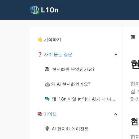
L10n
👋 시작하기
❓ 자주 묻는 질문
현
현지화란 무엇인가요?
현지
🤖 왜 AI 현지화인가요?
질 
하기
왜 i18n 파일 번역에 AI가 더 나을까요?
📚 가이드
현
AI 현지화 에이전트
현지