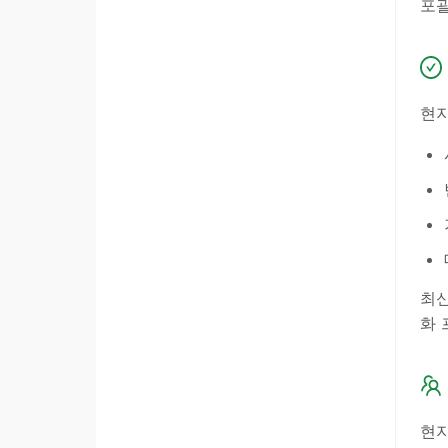
포괄
현지
최신
화 
현지