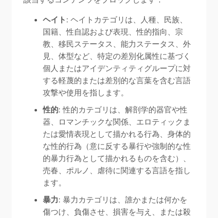
ヘイト
: ヘイトカテゴリは、人種、民族、
国籍、性自認および表現、性的指向、宗
教、移民ステータス、能力ステータス、外
見、体型など、特定の差別化属性に基づく
個人またはアイデンティティグループに対
する軽蔑的または差別的な言葉を含む言語
攻撃や使用を指します。
性的
: 性的カテゴリは、解剖学的器官や性
器、ロマンチックな関係、エロティックま
たは愛情表現として描かれる行為、身体的
な性的行為（意に反する暴行や強制的な性
的暴力行為として描かれるものを含む）、
売春、ポルノ、虐待に関連する言語を指し
ます。
暴力
: 暴力カテゴリは、誰かまたは何かを
傷つけ、負傷させ、損害を与え、または殺