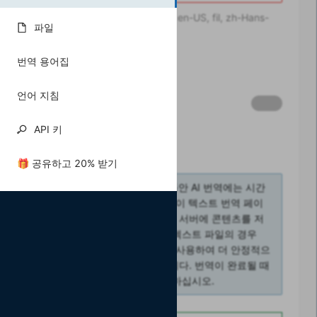
대상 언어의 코드입니다. 예: en, en-US, fil, zh-Hans-
파일
CN. 검색하려면 입력하세요.
용어집 관리
번역 용어집
언어 지침 관리
언어 지침
용어집 생성 및 저장:
API 키
번역
🎁 공유하고 20% 받기
AI가 콘텐츠를 처리하는 동안 AI 번역에는 시간
이 소요됩니다(최대 5분). 이 텍스트 번역 페이
지는 실시간으로 번역하며 서버에 콘텐츠를 저
장하지 않습니다. 대용량 텍스트 파일의 경우
I18N 파일 번역
페이지를 사용하여 더 안정적으
로 처리하는 것을 권장합니다. 번역이 완료될 때
까지 이 페이지를 떠나지 마십시오.