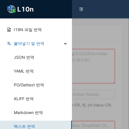
L10n
I18N 파일 번역
텍스트 번역
붙여넣기 및 번역
JSON 번역
YAML 번역
PO/Gettext 번역
원본 언어:
en-US (English, United States)
XLIFF 번역
원본 언어의 코드입니다. 예: fr, fr-FR, fil, zh-Hans-CN.
검색하려면 입력하세요.
Markdown 번역
대상 언
zh-Hans-CN (Chinese, Simplified Chinese, China)
텍스트 번역
어: