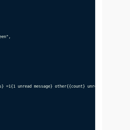
en",

s} =1{1 unread message} other{{count} unread messages}}",