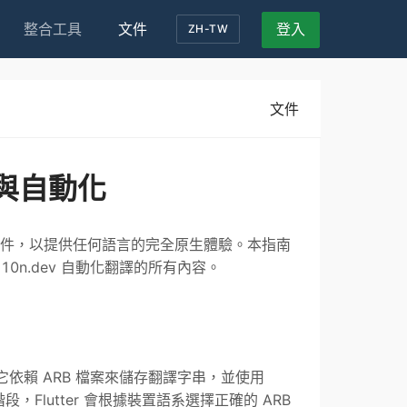
整合工具
文件
登入
ZH-TW
文件
l 與自動化
ntl 套件，以提供任何語言的完全原生體驗。本指南
0n.dev 自動化翻譯的所有內容。
它依賴 ARB 檔案來儲存翻譯字串，並使用
階段，Flutter 會根據裝置語系選擇正確的 ARB