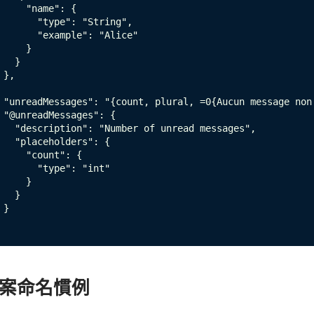
     "name": {

       "type": "String",

       "example": "Alice"

     }

   }

 },

 "unreadMessages": "{count, plural, =0{Aucun message non
 "@unreadMessages": {

   "description": "Number of unread messages",

   "placeholders": {

     "count": {

       "type": "int"

     }

   }

 }

案命名慣例