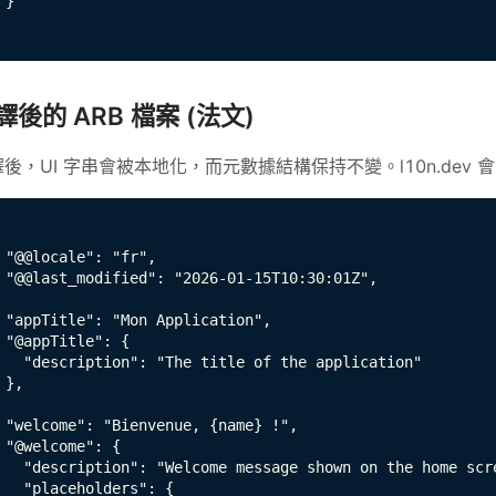
 }

譯後的 ARB 檔案 (法文)
後，UI 字串會被本地化，而元數據結構保持不變。l10n.dev 會自動更新
 "@@locale": "fr",

 "@@last_modified": "2026-01-15T10:30:01Z",

 "appTitle": "Mon Application",

 "@appTitle": {

   "description": "The title of the application"

 },

 "welcome": "Bienvenue, {name} !",

 "@welcome": {

   "description": "Welcome message shown on the home scre
   "placeholders": {
