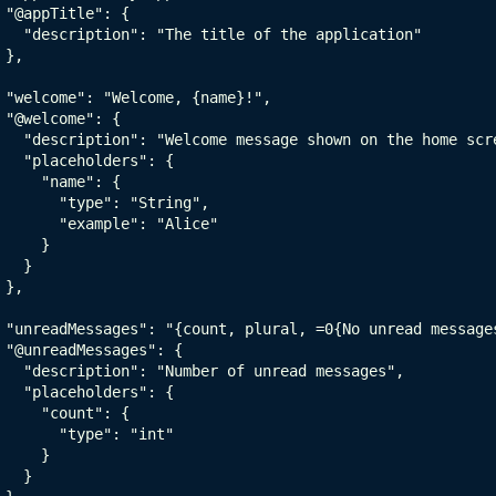
 "@appTitle": {

   "description": "The title of the application"

 },

 "welcome": "Welcome, {name}!",

 "@welcome": {

   "description": "Welcome message shown on the home scre
   "placeholders": {

     "name": {

       "type": "String",

       "example": "Alice"

     }

   }

 },

 "unreadMessages": "{count, plural, =0{No unread message
 "@unreadMessages": {

   "description": "Number of unread messages",

   "placeholders": {

     "count": {

       "type": "int"

     }

   }
