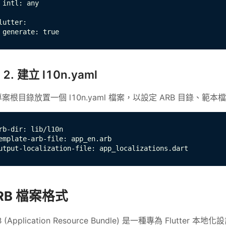
 intl: any

lutter:

 generate: true
2. 建立 l10n.yaml
案根目錄放置一個 l10n.yaml 檔案，以設定 ARB 目錄、
rb-dir: lib/l10n

emplate-arb-file: app_en.arb

utput-localization-file: app_localizations.dart
RB 檔案格式
B (Application Resource Bundle) 是一種專為 Flut