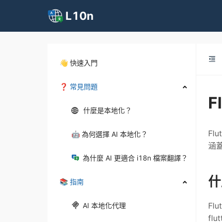
L10n
👋 快速入門
❓ 常見問題
F
什麼是本地化？
Fl
🤖 為何選擇 AI 本地化？
涵蓋
為什麼 AI 更適合 i18n 檔案翻譯？
什
📚 指南
Fl
AI 本地化代理
fl