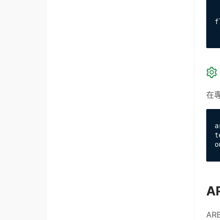
 
f
 
在專
a
t
o
A
AR