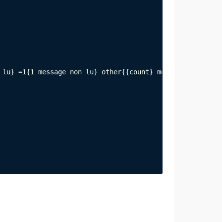
 lu} =1{1 message non lu} other{{count} messages non lus}