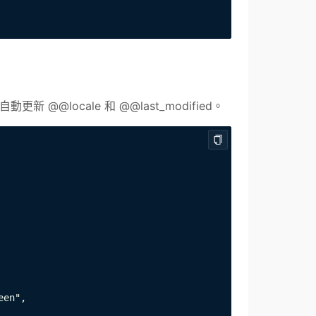
 @@locale 和 @@last_modified。
en",
