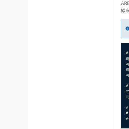
AR
線
#
a
a
a
a
#
m
m
#
#
#