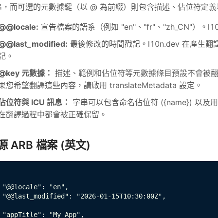
串，而可選的元數據鍵（以 @ 為前綴）則包含描述、佔位符定
@@locale:
宣告檔案的語系（例如 "en"、"fr"、"zh_CN"）。
@@last_modified:
最後修改的時間戳記。l10n.dev 在產生
記。
@key 元數據：
描述、範例和佔位符等元數據條目預設不會被翻
果您希望翻譯這些內容，請啟用 translateMetadata 設定。
佔位符與 ICU 訊息：
字串可以包含命名佔位符 ({name}) 以
在翻譯過程中都會被正確保留。
源 ARB 檔案 (英文)
 "@@locale": "en",

 "@@last_modified": "2026-01-15T10:30:00Z",

 "appTitle": "My App",
