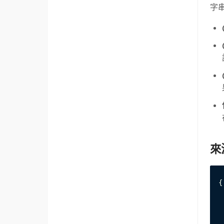
字
來
{

 
 
 