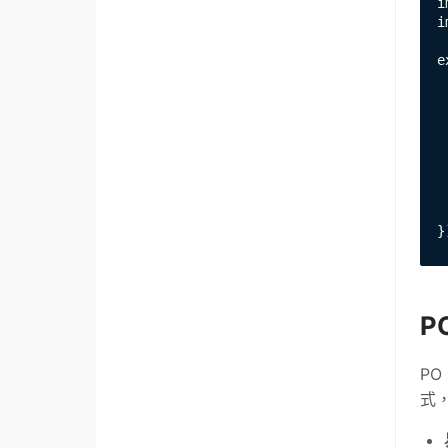
i
i
e
 
 
 
 
 
 
 
 
}
P
PO
式