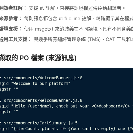
翻譯者註解：
支援 #. 註解，直接將語境描述傳達給翻譯者。
來源參考：
每則訊息都包含 #: file:line 註解，精確顯示其
語境支援：
使用 msgctxt 來消歧義在不同語境下具有不同含
通用工具支援：
與幾乎所有翻譯管理系統 (TMS)、CAT 工具
擷取的 PO 檔案 (來源訊息)
: src/components/WelcomeBanner.js:6

sgid "Welcome to our platform"

sgstr ""

: src/components/WelcomeBanner.js:8

sgid "Hello {userName}, check out your <0>dashboard</0> t
sgstr ""

: src/components/CartSummary.js:5

sgid "{itemCount, plural, =0 {Your cart is empty} one {Y