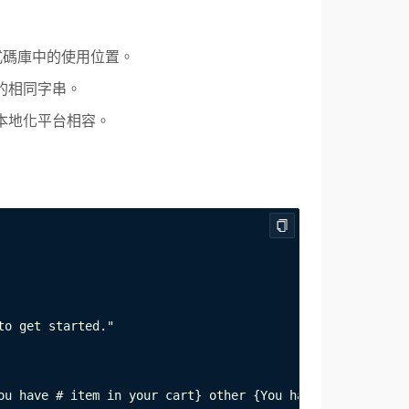
在程式碼庫中的使用位置。
義的相同字串。
和本地化平台相容。
o get started."

ou have # item in your cart} other {You have # items in y