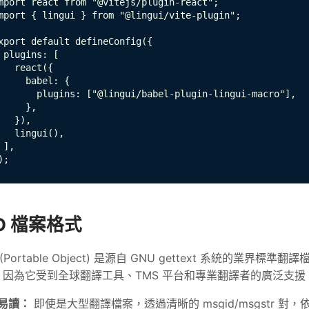
mport react from "@vitejs/plugin-react";

mport { lingui } from "@lingui/vite-plugin";

xport default defineConfig({

 plugins: [

   react({

     babel: {

       plugins: ["@lingui/babel-plugin-lingui-macro"],

     },

   }),

   lingui(),

 ],

);
O 檔案格式
 (Portable Object) 是源自 GNU gettext 系統的業界標
，因為它受到全球翻譯工具、TMS 平台和專業翻譯者的廣泛支援
易讀：
即使是大型翻譯檔案，透過清晰的 msgid/msgstr 對