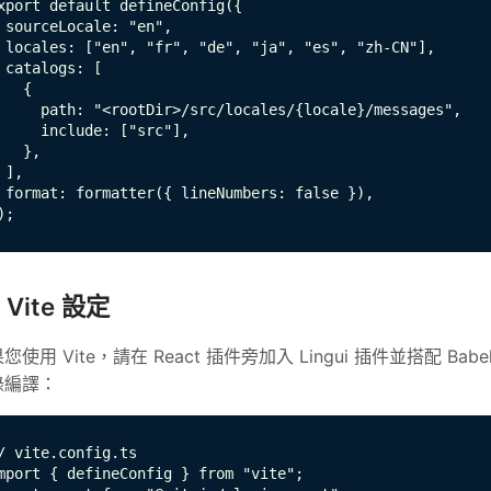
xport default defineConfig({

 sourceLocale: "en",

 locales: ["en", "fr", "de", "ja", "es", "zh-CN"],

 catalogs: [

   {

     path: "<rootDir>/src/locales/{locale}/messages",

     include: ["src"],

   },

 ],

 format: formatter({ lineNumbers: false }),

);
Vite 設定
您使用 Vite，請在 React 插件旁加入 Lingui 插件並搭配
錄編譯：
/ vite.config.ts

mport { defineConfig } from "vite";
