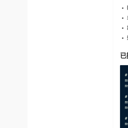
已
#
m
m
#
m
m
#
m