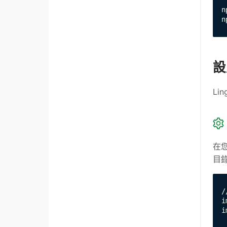
n
n
設
Li
在您
目
/
i
i