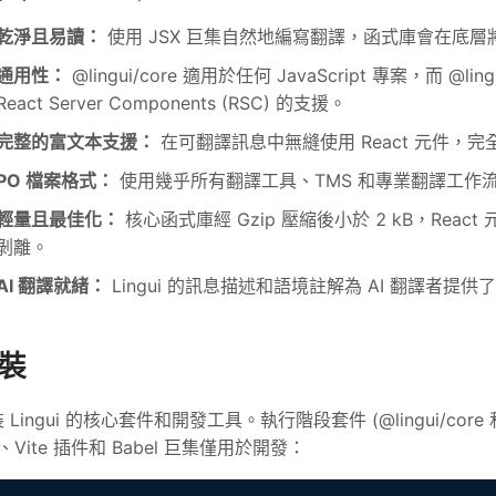
乾淨且易讀：
使用 JSX 巨集自然地編寫翻譯，函式庫會在底層將其編譯
通用性：
@lingui/core 適用於任何 JavaScript 專案，而 @l
React Server Components (RSC) 的支援。
完整的富文本支援：
在可翻譯訊息中無縫使用 React 元件，
PO 檔案格式：
使用幾乎所有翻譯工具、TMS 和專業翻譯工作流
輕量且最佳化：
核心函式庫經 Gzip 壓縮後小於 2 kB，Reac
剝離。
AI 翻譯就緒：
Lingui 的訊息描述和語境註解為 AI 翻譯者
裝
 Lingui 的核心套件和開發工具。執行階段套件 (@lingui/core 
I、Vite 插件和 Babel 巨集僅用於開發：