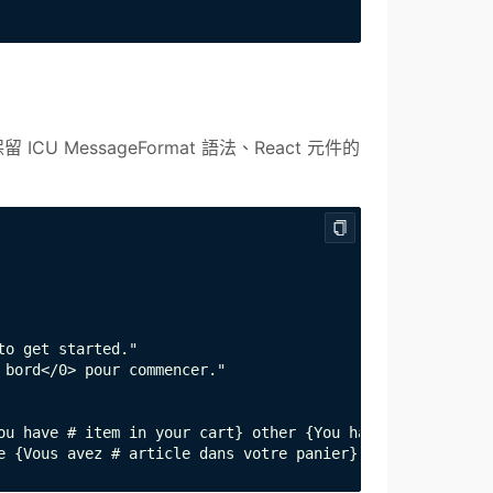
CU MessageFormat 語法、React 元件的
o get started."

bord</0> pour commencer."

ou have # item in your cart} other {You have # items in y
e {Vous avez # article dans votre panier} other {Vous av