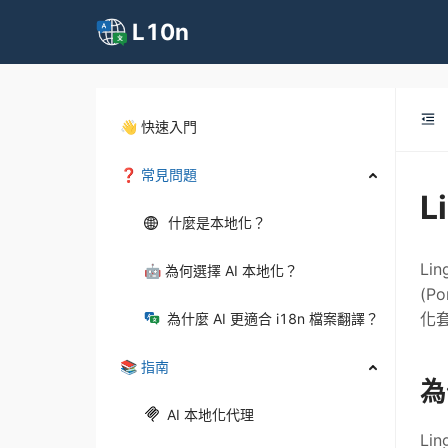
L10n
👋 快速入門
❓ 常見問題
L
什麼是本地化？
Li
🤖 為何選擇 AI 本地化？
(P
化套
為什麼 AI 更適合 i18n 檔案翻譯？
📚 指南
為
AI 本地化代理
Li