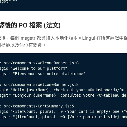
sgstr ""
譯後的 PO 檔案 (法文)
後，每個 msgstr 都會填入本地化版本。Lingui 在所有翻譯中保留 I
引標籤以及佔位符變數。
: src/components/WelcomeBanner.js:6

sgid "Welcome to our platform"

sgstr "Bienvenue sur notre plateforme"

: src/components/WelcomeBanner.js:8

sgid "Hello {userName}, check out your <0>dashboard</0> t
sgstr "Bonjour {userName}, consultez votre <0>tableau de 
: src/components/CartSummary.js:5

sgid "{itemCount, plural, =0 {Your cart is empty} one {Y
sgstr "{itemCount, plural, =0 {Votre panier est vide} on