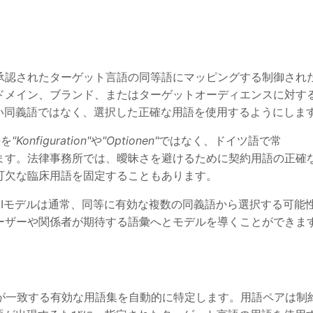
承認されたターゲット言語の同等語にマッピングする制御され
ドメイン、ブランド、またはターゲットオーディエンスに対す
い同義語ではなく、選択した正確な用語を使用するようにしま
語を
"Konfiguration"
や
"Optionen"
ではなく、ドイツ語で常
ます。法律事務所では、曖昧さを避けるために契約用語の正確
可欠な臨床用語を固定することもあります。
AIモデルは通常、同等に有効な複数の同義語から選択する可能
ーザーや関係者が期待する語彙へとモデルを導くことができま
ペアが一致する有効な用語集を自動的に特定します。用語ペアは制