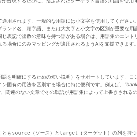
語が出現するたびに、指定されたターゲット言語の用語を使用
適用されます。一般的な用語には小文字を使用してください。
ブランド名、頭字語、または大文字と小文字の区別が重要な用
同じ表記で複数の意味を持つ語がある場合は、用語集のエント
る場合にのみマッピングが適用されるようAIを支援できます
用語を明確にするための短い説明）をサポートしています。コ
イン固有の用法を区別する場合に特に便利です。例えば、
"bank
で、関連のない文章でその単語が用語集によって上書きされる
くとも
（ソース）と
（ターゲット）の列を持つ
source
target