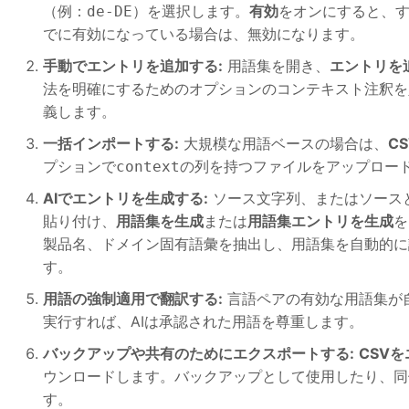
（例：
）を選択します。
有効
をオンにすると、
de-DE
でに有効になっている場合は、無効になります。
手動でエントリを追加する:
用語集を開き、
エントリを
法を明確にするためのオプションのコンテキスト注釈を
義します。
一括インポートする:
大規模な用語ベースの場合は、
C
プションで
の列を持つファイルをアップロー
context
AIでエントリを生成する:
ソース文字列、またはソース
貼り付け、
用語集を生成
または
用語集エントリを生成
を
製品名、ドメイン固有語彙を抽出し、用語集を自動的に
す。
用語の強制適用で翻訳する:
言語ペアの有効な用語集が
実行すれば、AIは承認された用語を尊重します。
バックアップや共有のためにエクスポートする:
CSV
ウンロードします。バックアップとして使用したり、同
す。