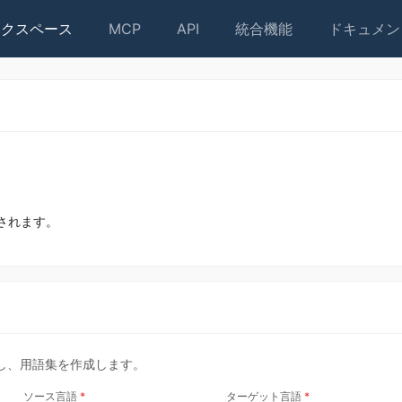
ークスペース
MCP
API
統合機能
ドキュメン
されます。
し、用語集を作成します。
ソース言語
ターゲット言語