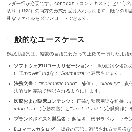
ッダー行が必要です。
（コンテキスト）という名
context
切り（TSV）の両方の形式が受け入れられます。既存の用
能なファイルをダウンロードできます。
一般的なユースケース
翻訳用語集は、複数の言語にわたって正確で一貫した用語
ソフトウェアUIローカリゼーション：
UIの動詞や名詞
に
"Envoyer"
ではなく
"Soumettre"
と表示させます。
法務文書：
"indemnification"
（補償）、
"liability"
（責
法的な同義語で翻訳されるようにします。
医療および臨床コンテンツ：
正確な臨床用語を維持し
infarction"
（心筋梗塞）と
"heart attack"
（心臓発作）
ブランドボイスと製品名：
製品名、機能ラベル、ブラ
Eコマースカタログ：
複数の言語に翻訳される大規模な