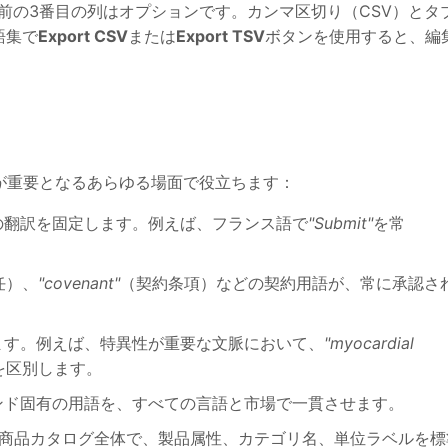
前の3番目の列はオプションです。カンマ区切り（CSV）とタ
語集で
Export CSV
または
Export TSV
ボタンを使用すると、編
が重要となるあらゆる場面で役立ちます：
の翻訳を固定します。例えば、フランス語で
"Submit"
を常
任）、
"covenant"
（契約条項）などの契約用語が、常に承認さ
ます。例えば、特異性が重要な文脈において、
"myocardial
を区別します。
ンド固有の用語を、すべての言語と市場で一貫させます。
商品カタログ全体で、製品属性、カテゴリ名、単位ラベルを標