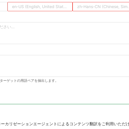
en-US (English, United States)
zh-Hans-CN (Chinese, 
 ターゲットの用語ペアを抽出します。
Iローカリゼーションエージェントによるコンテンツ翻訳をご利用いただ