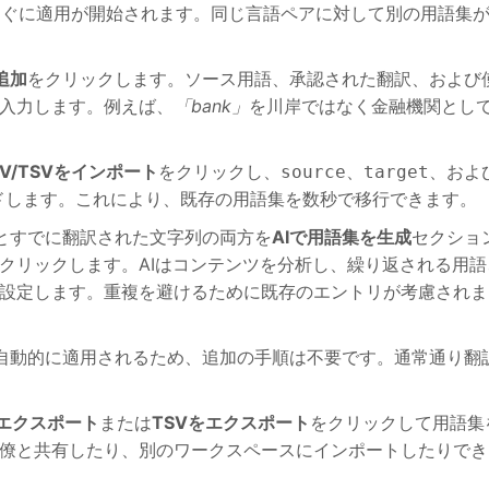
すぐに適用が開始されます。同じ言語ペアに対して別の用語集
追加
をクリックします。ソース用語、承認された翻訳、および
入力します。例えば、
「bank」
を川岸ではなく金融機関とし
SV/TSVをインポート
をクリックし、
、
、およ
source
target
ドします。これにより、既存の用語集を数秒で移行できます。
とすでに翻訳された文字列の両方を
AIで用語集を生成
セクショ
クリックします。AIはコンテンツを分析し、繰り返される用語
設定します。重複を避けるために既存のエントリが考慮されま
自動的に適用されるため、追加の手順は不要です。通常通り翻
をエクスポート
または
TSVをエクスポート
をクリックして用語集
僚と共有したり、別のワークスペースにインポートしたりでき