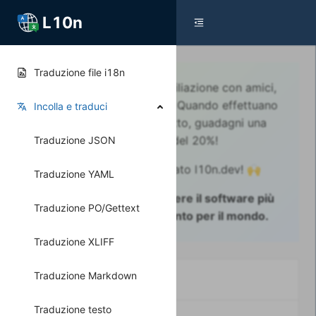
L10n
Traduzione file i18n
Condividi il tuo link di affiliazione con amici,
colleghi o il tuo pubblico. Quando effettuano
Incolla e traduci
l'acquisto di un pacchetto, guadagni una
commissione del 20%!
Traduzione JSON
Grazie per aver utilizzato l10n.dev! 🙌
Traduzione YAML
Insieme, possiamo rendere il software più
Traduzione PO/Gettext
globale, inclusivo e pronto per il mondo.
Traduzione XLIFF
Traduzione Markdown
Programma di affiliazione
Traduzione testo