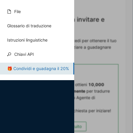
File
Accedi per iniziare a invitare e
Glossario di traduzione
guadagnare
Istruzioni linguistiche
Crea un account gratuito o accedi per ottenere il tuo
link di affiliazione univoco e iniziare a guadagnare
premi!
Chiavi API
🎁 Condividi e guadagna il 20%
Nuovo su l10n.dev?
Crea un account gratuito e ottieni
10,000
caratteri al mese gratuitamente
per tradurre
i tuoi contenuti con il nostro Agente di
localizzazione IA.
Nessuna carta di credito richiesta per iniziare!
Crea un account gratuito